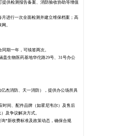
但可提供检测报告备案、消防验收协助等增值
须每月进行一次全面检测并建立维保档案；高
联网。
，合同期一年，可续签两次。
涵盖生物医药基地华佗路29号、31号办公
如亿杰消防、天一消防），提供办公场所具
响应时间、配件品牌（如霍尼韦尔）及售后
比）及争议解决方式。
询*新收费标准及政策动态，确保合规