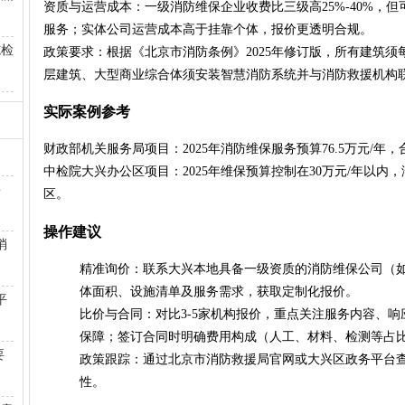
资质与运营成本：一级消防维保企业收费比三级高25%-40%，
服务；实体公司运营成本高于挂靠个体，报价更透明合规。
施检
政策要求：根据《北京市消防条例》2025年修订版，所有建筑
层建筑、大型商业综合体须安装智慧消防系统并与消防救援机构
实际案例参考
财政部机关服务局项目：2025年消防维保服务预算76.5万元/年
中检院大兴办公区项目：2025年维保预算控制在30万元/年以内，
要
区。
操作建议
消
精准询价：联系大兴本地具备一级资质的消防维保公司（
体面积、设施清单及服务需求，获取定制化报价。
平
比价与合同：对比3-5家机构报价，重点关注服务内容、
保障；签订合同时明确费用构成（人工、材料、检测等占
要
政策跟踪：通过北京市消防救援局官网或大兴区政务平台查
性。