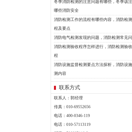
冬季消防检测的注意问题有哪些，冬季该
哪些消防安全
消防检测工作的流程有哪些内容，消防检
程及要点
消防电气检测发现的问题，消防检测常见
消防检测验收程序怎样进行，消防检测验
程
消防设施监督检测要点方法探析，消防设
测内容
联系方式
联系人：郭经理
传真：010-69552656
电话：400-0346-119
电话：010-57113119