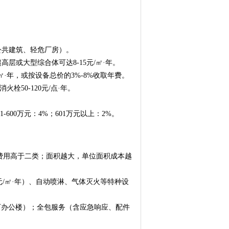
层公共建筑、轻危厂房）。
超高层或大型综合体可达8-15元/㎡·年。
㎡·年，或按设备总价的3%-8%收取年费。
火栓50-120元/点·年。
1-600万元：4%；601万元以上：2%。
费用高于二类；面积越大，单位面积成本越
5元/㎡·年）、自动喷淋、气体灭火等特种设
㎡以下办公楼）；全包服务（含应急响应、配件