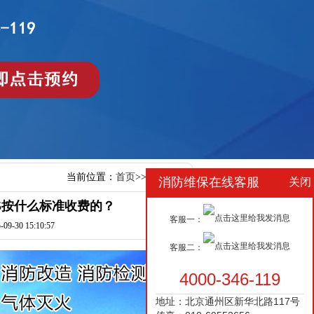
当前位置：
首页
>>
消防维保
消防维保在线客服
关闭
5按什么标准收费的？
客服一：
-30 15:10:57
客服二：
4000-346-119
地址：北京通州区新华北路117号