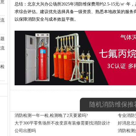
注意
总结：北京大兴办公场所2025年消防维保费用约2.5-15元/㎡
求综合评估。建议优先选择具备一级资质、熟悉本地政策的服务
以保障消防安全与成本效益平衡。
测流
问题
收流
施检
随机消防维保推
消防检测一年一检,检测晚了2天要紧吗?
专业消防
大于300平零售场所不改变原有装修需要找消防设计
好消息北
公司出图吗
消防检测