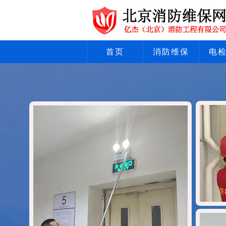
首页
消防维保
电