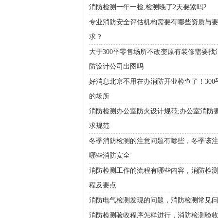
消防检测一年一检,检测晚了2天要紧吗?
专业消防安全评估机构需要有哪些资质与
求？
大于300平零售场所不改变原有装修需要找
防设计公司出图吗
好消息北京不用在办消防开业检查了！300
的场所
消防检测办公室防火设计规范;办公室消防
求规范
冬季消防检测的注意问题有哪些，冬季该
哪些消防安全
消防检测工作的流程有哪些内容，消防检
程及要点
消防电气检测发现的问题，消防检测常见
消防检测验收程序怎样进行，消防检测验